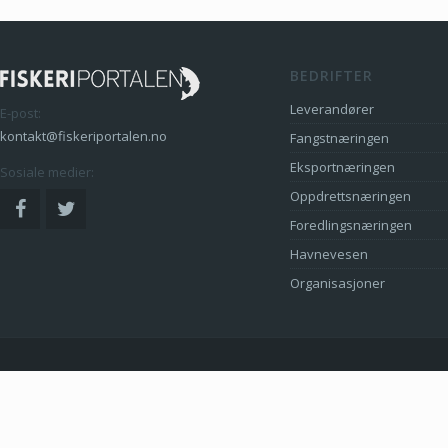
BEDRIFTER
Leverandører
E-post:
kontakt@fiskeriportalen.no
Fangstnæringen
Eksportnæringen
Sosiale medier:
Oppdrettsnæringen
Foredlingsnæringen
Havnevesen
Organisasjoner