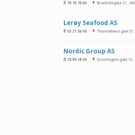
70 10 76 00
Brunholmgata 1C
,
60
Lerøy Seafood AS
55 21 36 50
Thormøhlens gate 51
Nordic Group AS
73 99 18 50
Dronningens gate 15