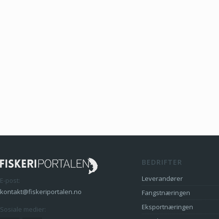
BEDRIFTER
Leverandører
E-post:
kontakt@fiskeriportalen.no
Fangstnæringen
Eksportnæringen
Sosiale medier: