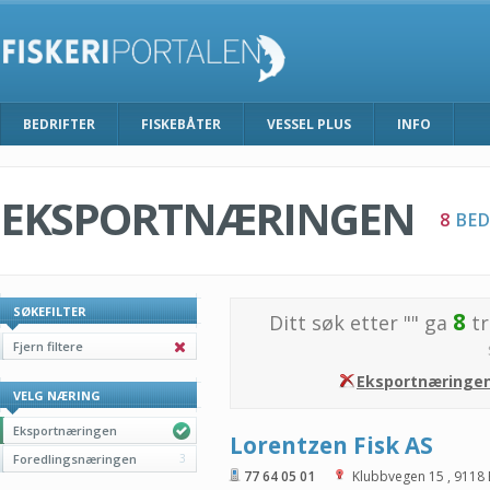
BEDRIFTER
FISKEBÅTER
VESSEL PLUS
INFO
EKSPORTNÆRINGEN
8
BED
SØKEFILTER
8
Ditt søk etter "
" ga
tr
Fjern filtere
Eksportnæringe
VELG NÆRING
Eksportnæringen
Lorentzen Fisk AS
Foredlingsnæringen
3
77 64 05 01
Klubbvegen 15
,
9118