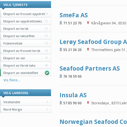
VELG TJENESTE
SmeFa AS
Eksport av frosset oppdret
58
Eksport av oppdrettslaks
55
71 51 23 70
Kårvågveien 94
,
6530
Eksport av torsk
55
Eksport av laksefilet
50
Lerøy Seafood Group 
Fiskemottak
50
55 21 36 20
Thormøhlens gate 51
Eksport av frosset torsk
49
Eksport av sei
49
Eksport av fersk laks
48
Seafood Partners AS
Eksport av steinbitfilet
76 18 59 00
Vis flere...
VELG LANDSDEL
Insula AS
Vestlandet
4
57 85 90 00
Storeidøya
,
8370
Lek
Nord-Norge
3
Norwegian Seafood C