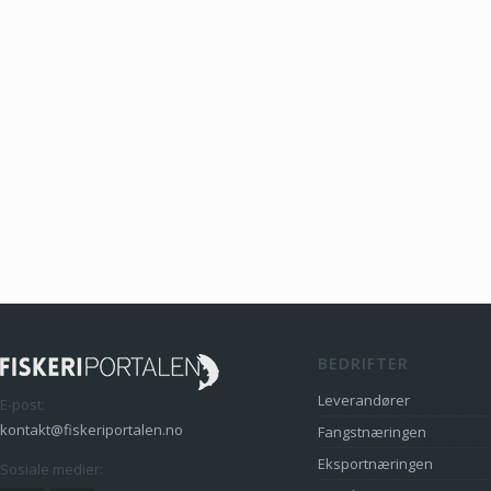
BEDRIFTER
Leverandører
E-post:
kontakt@fiskeriportalen.no
Fangstnæringen
Eksportnæringen
Sosiale medier: