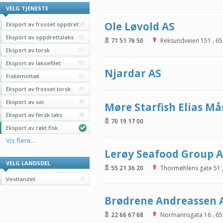
VELG TJENESTE
Ole Løvold AS
Eksport av frosset oppdret
58
Eksport av oppdrettslaks
55
71 51 76 50
Reksundveien 151
,
65
Eksport av torsk
55
Eksport av laksefilet
50
Njardar AS
Fiskemottak
50
Eksport av frosset torsk
49
Eksport av sei
49
Møre Starfish Elias M
Eksport av fersk laks
48
70 19 17 00
Eksport av røkt fisk
Vis flere...
Lerøy Seafood Group 
VELG LANDSDEL
55 21 36 20
Thormøhlens gate 51
Vestlandet
6
Brødrene Andreassen 
22 66 67 68
Normannsgata 16
,
65