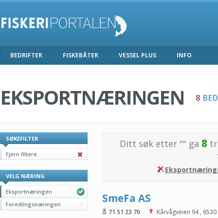
BEDRIFTER
FISKEBÅTER
VESSEL PLUS
INFO
EKSPORTNÆRINGEN
8
BED
SØKEFILTER
8
Ditt søk etter "
" ga
tr
Fjern filtere
Eksportnæring
VELG NÆRING
Eksportnæringen
SmeFa AS
Foredlingsnæringen
2
71 51 23 70
Kårvågveien 94
,
6530