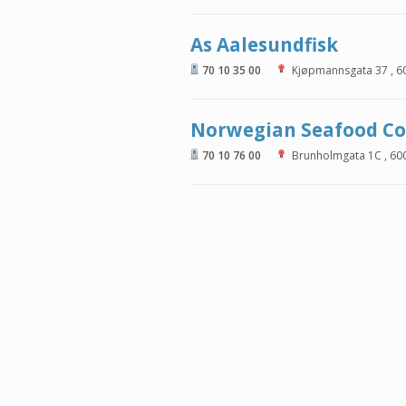
As Aalesundfisk
70 10 35 00
Kjøpmannsgata 37
,
6
Norwegian Seafood C
70 10 76 00
Brunholmgata 1C
,
60