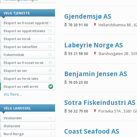
VELG TJENESTE
Gjendemsjø AS
Eksport av frosset oppdret
58
70 20 91 00
Hellandshamna 88
,
6
Eksport av oppdrettslaks
55
Eksport av torsk
55
Labeyrie Norge AS
Eksport av laksefilet
50
55 21 98 00
Starvhusgaten 2B
,
50
Fiskemottak
50
Eksport av frosset torsk
49
Eksport av sei
49
Benjamin Jensen AS
Eksport av fersk laks
48
76 05 25 00
Eksport av røkt ørret
Vis flere...
Sotra Fiskeindustri AS
VELG LANDSDEL
56 32 79 00
Porsvika 57A
,
5381
G
Vestlandet
12
Østlandet
3
Coast Seafood AS
Nord-Norge
2