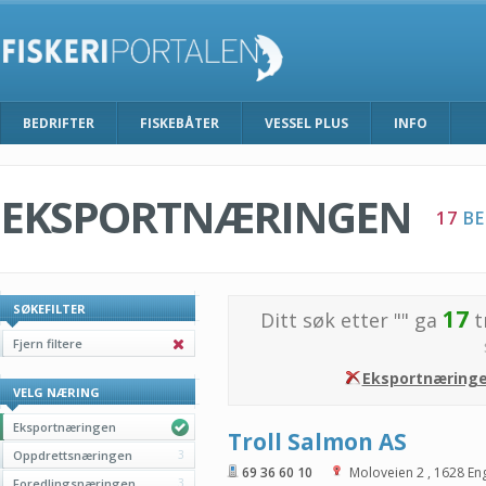
BEDRIFTER
FISKEBÅTER
VESSEL PLUS
INFO
EKSPORTNÆRINGEN
17
BE
SØKEFILTER
17
Ditt søk etter "
" ga
t
Fjern filtere
Eksportnæring
VELG NÆRING
Eksportnæringen
Troll Salmon AS
Oppdrettsnæringen
3
69 36 60 10
Moloveien 2
,
1628
En
Foredlingsnæringen
3