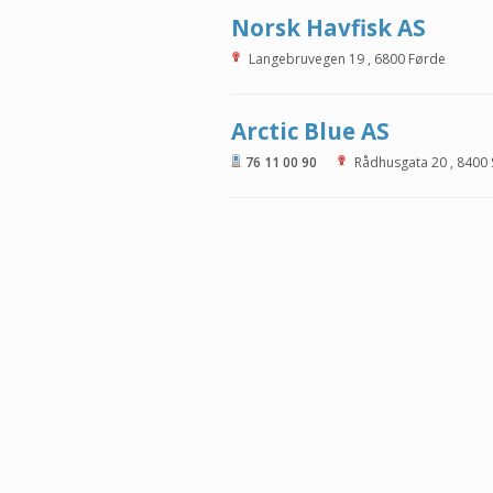
Norsk Havfisk AS
Langebruvegen 19
,
6800
Førde
Arctic Blue AS
76 11 00 90
Rådhusgata 20
,
8400