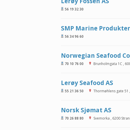
Lerøy Fossen AS
56 19 32 30
SMP Marine Produkter
56 34 96 60
Norwegian Seafood C
70 10 76 00
Brunholmgata 1C
,
60
Lerøy Seafood AS
55 21 36 50
Thormøhlens gate 51
Norsk Sjømat AS
70 26 88 80
Svemorka
,
6200
Stra