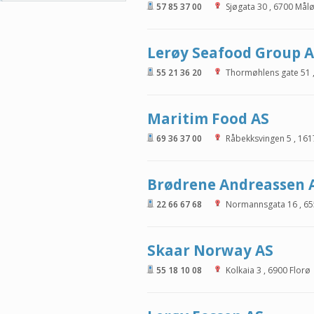
57 85 37 00
Sjøgata 30
,
6700
Mål
Lerøy Seafood Group 
55 21 36 20
Thormøhlens gate 51
Maritim Food AS
69 36 37 00
Råbekksvingen 5
,
161
Brødrene Andreassen 
22 66 67 68
Normannsgata 16
,
65
Skaar Norway AS
55 18 10 08
Kolkaia 3
,
6900
Florø