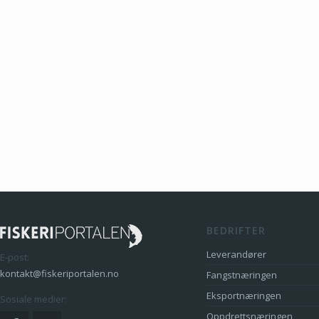
BEDRIFTER
Leverandører
E-post:
kontakt@fiskeriportalen.no
Fangstnæringen
Eksportnæringen
Sosiale medier:
Oppdrettsnæringen