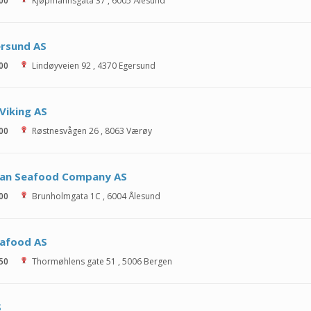
 00
Kjøpmannsgata 37
,
6005
Ålesund
ersund AS
 00
Lindøyveien 92
,
4370
Egersund
Viking AS
 00
Røstnesvågen 26
,
8063
Værøy
an Seafood Company AS
 00
Brunholmgata 1C
,
6004
Ålesund
eafood AS
 50
Thormøhlens gate 51
,
5006
Bergen
S