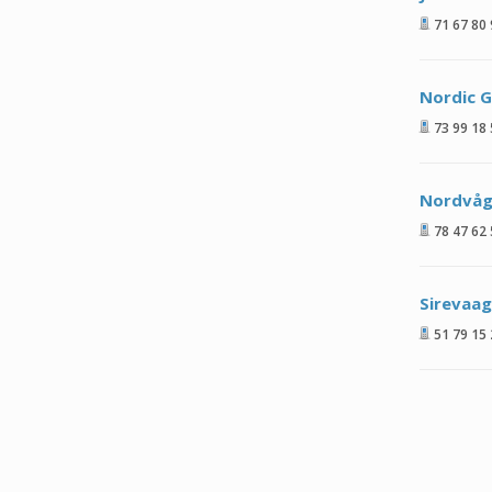
71 67 80
Nordic 
73 99 18
Nordvåg
78 47 62
Sirevaag
51 79 15