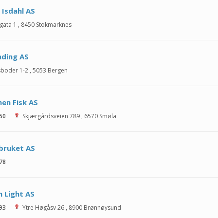
 Isdahl AS
gata 1
,
8450
Stokmarknes
ading AS
sboder 1-2
,
5053
Bergen
en Fisk AS
 50
Skjærgårdsveien 789
,
6570
Smøla
bruket AS
 78
 Light AS
 93
Ytre Høgåsv 26
,
8900
Brønnøysund