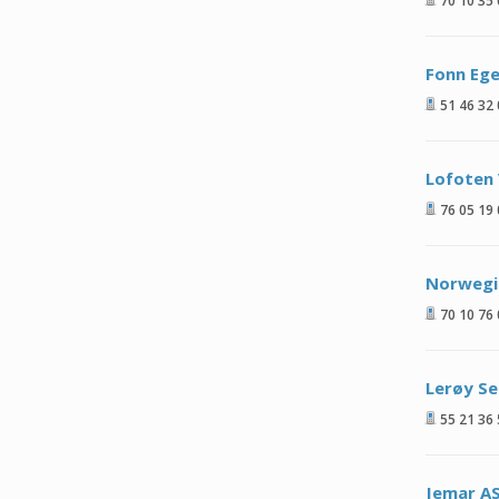
70 10 35
Fonn Eg
51 46 32
Lofoten 
76 05 19
Norwegi
70 10 76
Lerøy S
55 21 36
Jemar A