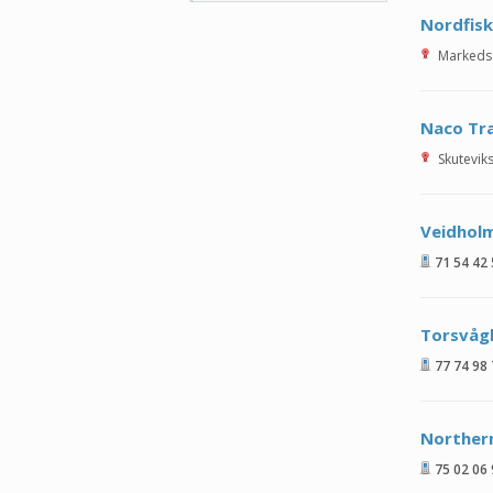
Nordfisk
Markeds
Naco Tr
Skutevik
Veidholm
71 54 42
Torsvåg
77 74 98
Northern
75 02 06