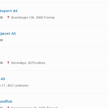
ksport AS
 00
Strandvegen 106
,
9006
Tromsø
jøset AS
 00
S
 00
Storeidøya
,
8370
Leknes
 AS
n 17
,
4521
Lindesnes
undfisk