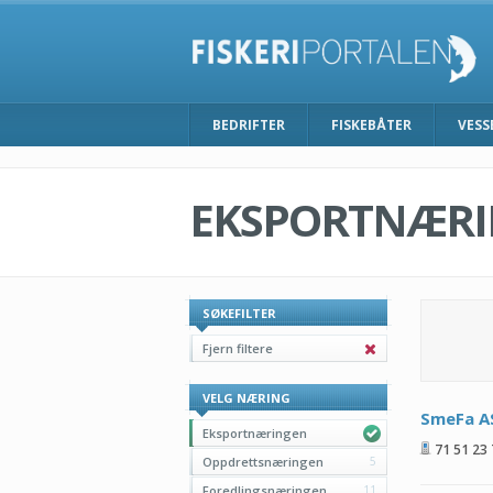
BEDRIFTER
FISKEBÅTER
VESS
EKSPORTNÆR
SØKEFILTER
Fjern filtere
VELG NÆRING
SmeFa A
Eksportnæringen
71 51 23
Oppdrettsnæringen
5
Foredlingsnæringen
11