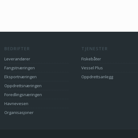
BEDRIFTER
TJENESTER
Leverandører
Fiskebåter
Fangstnæringen
Vessel Plus
Eksportnæringen
Oppdrettsanlegg
Oppdrettsnæringen
Foredlingsnæringen
Havnevesen
Organisasjoner