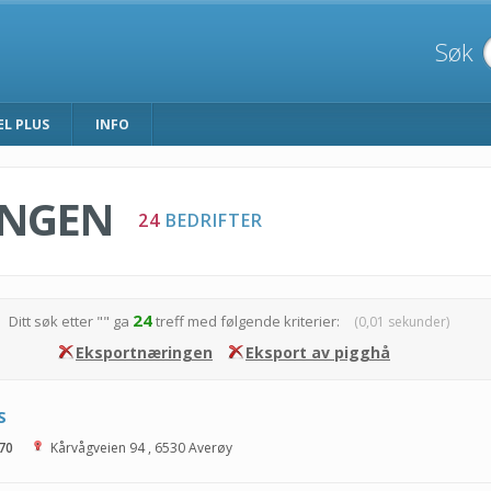
Søk
EL PLUS
INFO
INGEN
24
BEDRIFTER
24
Ditt søk etter "
" ga
treff med følgende kriterier:
(0,01 sekunder)
Eksportnæringen
Eksport av pigghå
S
 70
Kårvågveien 94
,
6530
Averøy