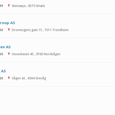
 99
Steinsøya
,
6570
Smøla
Group AS
 50
Dronningens gate 15
,
7011
Trondheim
en AS
 50
Hovedveien 45
,
9760
Nordvågen
 AS
 20
Vågen 42
,
4364
Sirevåg