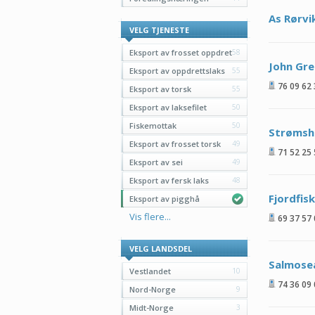
As Rørvi
VELG TJENESTE
Eksport av frosset oppdret
58
John Gre
Eksport av oppdrettslaks
55
76 09 62
Eksport av torsk
55
Eksport av laksefilet
50
Fiskemottak
50
Strømsho
Eksport av frosset torsk
49
71 52 25
Eksport av sei
49
Eksport av fersk laks
48
Fjordfis
Eksport av pigghå
Vis flere...
69 37 57
VELG LANDSDEL
Salmose
Vestlandet
10
74 36 09
Nord-Norge
9
Midt-Norge
3