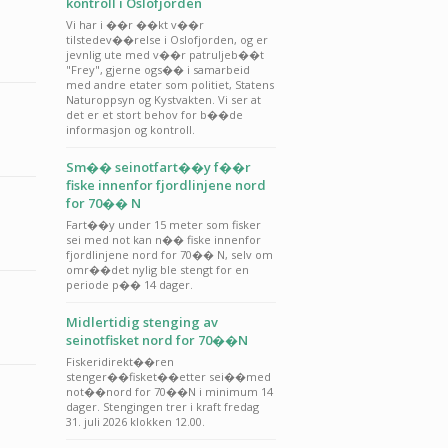
kontroll i Oslofjorden
Vi har i ��r ��kt v��r
tilstedev��relse i Oslofjorden, og er
jevnlig ute med v��r patruljeb��t
"Frey", gjerne ogs�� i samarbeid
med andre etater som politiet, Statens
Naturoppsyn og Kystvakten. Vi ser at
det er et stort behov for b��de
informasjon og kontroll.
Sm�� seinotfart��y f��r
fiske innenfor fjordlinjene nord
for 70�� N
Fart��y under 15 meter som fisker
sei med not kan n�� fiske innenfor
fjordlinjene nord for 70�� N, selv om
omr��det nylig ble stengt for en
periode p�� 14 dager.
Midlertidig stenging av
seinotfisket nord for 70��N
Fiskeridirekt��ren
stenger��fisket��etter sei��med
not��nord for 70��N i minimum 14
dager. Stengingen trer i kraft fredag
31. juli 2026 klokken 12.00.