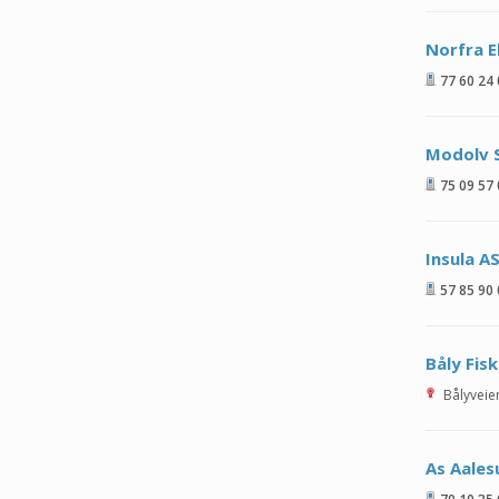
Norfra E
77 60 24
Modolv S
75 09 57
Insula A
57 85 90
Båly Fisk
Bålyveie
As Aales