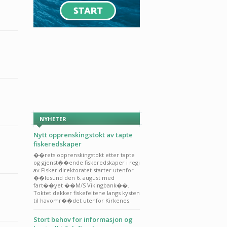
NYHETER
Nytt opprenskingstokt av tapte
fiskeredskaper
��rets opprenskingstokt etter tapte
og gjenst��ende fiskeredskaper i regi
av Fiskeridirektoratet starter utenfor
��lesund den 6. august med
fart��yet ��M/S Vikingbank��.
Toktet dekker fiskefeltene langs kysten
til havomr��det utenfor Kirkenes.
Stort behov for informasjon og