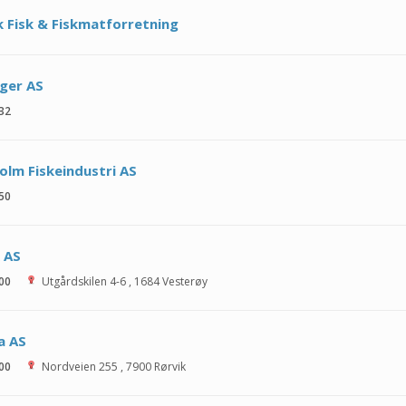
k Fisk & Fiskmatforretning
ger AS
 32
lm Fiskeindustri AS
 50
k AS
 00
Utgårdskilen 4-6
,
1684
Vesterøy
a AS
 00
Nordveien 255
,
7900
Rørvik