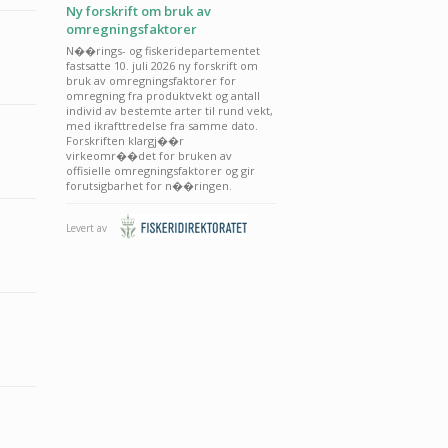
Ny forskrift om bruk av
omregningsfaktorer
N��rings- og fiskeridepartementet
fastsatte 10. juli 2026 ny forskrift om
bruk av omregningsfaktorer for
omregning fra produktvekt og antall
individ av bestemte arter til rund vekt,
med ikrafttredelse fra samme dato.
Forskriften klargj��r
virkeomr��det for bruken av
offisielle omregningsfaktorer og gir
forutsigbarhet for n��ringen.
Levert av