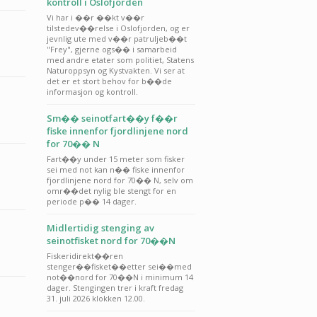
kontroll i Oslofjorden
Vi har i ��r ��kt v��r
tilstedev��relse i Oslofjorden, og er
jevnlig ute med v��r patruljeb��t
"Frey", gjerne ogs�� i samarbeid
med andre etater som politiet, Statens
Naturoppsyn og Kystvakten. Vi ser at
det er et stort behov for b��de
informasjon og kontroll.
Sm�� seinotfart��y f��r
fiske innenfor fjordlinjene nord
for 70�� N
Fart��y under 15 meter som fisker
sei med not kan n�� fiske innenfor
fjordlinjene nord for 70�� N, selv om
omr��det nylig ble stengt for en
periode p�� 14 dager.
Midlertidig stenging av
seinotfisket nord for 70��N
Fiskeridirekt��ren
stenger��fisket��etter sei��med
not��nord for 70��N i minimum 14
dager. Stengingen trer i kraft fredag
31. juli 2026 klokken 12.00.