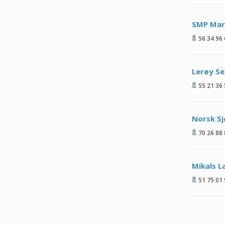
SMP Mar
56 34 96
Lerøy S
55 21 36
Norsk S
70 26 88
Mikals L
51 75 01