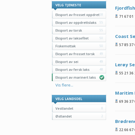
VELG TJENESTE
Fjordfis
Eksport av frosset oppdret
58
71 67 01
Eksport av oppdrettslaks
55
Eksport av torsk
55
Coast S
Eksport av laksefilet
50
57 85 37
Fiskemottak
50
Eksport av frosset torsk
49
Eksport av sei
49
Lerøy S
Eksport av fersk laks
48
55 21 36
Eksport av marinert laks
Vis flere...
Maritim
VELG LANDSDEL
69 36 37
Vestlandet
8
Østlandet
2
Brødren
22 66 67