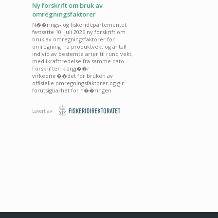
Ny forskrift om bruk av
omregningsfaktorer
N��rings- og fiskeridepartementet
fastsatte 10. juli 2026 ny forskrift om
bruk av omregningsfaktorer for
omregning fra produktvekt og antall
individ av bestemte arter til rund vekt,
med ikrafttredelse fra samme dato.
Forskriften klargj��r
virkeomr��det for bruken av
offisielle omregningsfaktorer og gir
forutsigbarhet for n��ringen.
Levert av