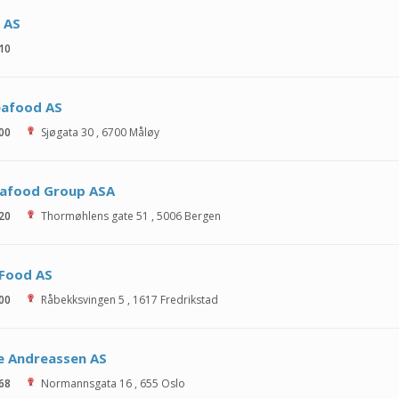
h AS
 10
eafood AS
 00
Sjøgata 30
,
6700
Måløy
eafood Group ASA
 20
Thormøhlens gate 51
,
5006
Bergen
 Food AS
 00
Råbekksvingen 5
,
1617
Fredrikstad
e Andreassen AS
 68
Normannsgata 16
,
655
Oslo