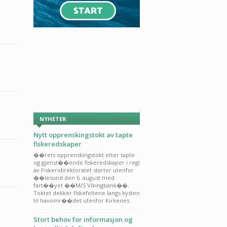
NYHETER
Nytt opprenskingstokt av tapte
fiskeredskaper
��rets opprenskingstokt etter tapte
og gjenst��ende fiskeredskaper i regi
av Fiskeridirektoratet starter utenfor
��lesund den 6. august med
fart��yet ��M/S Vikingbank��.
Toktet dekker fiskefeltene langs kysten
til havomr��det utenfor Kirkenes.
Stort behov for informasjon og