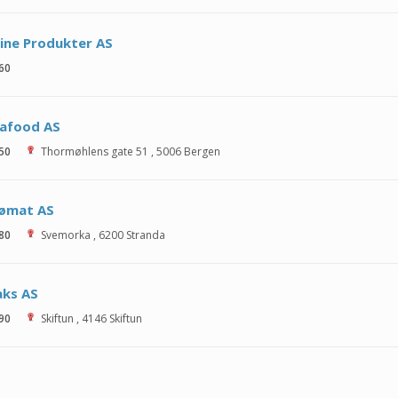
ine Produkter AS
 60
eafood AS
 50
Thormøhlens gate 51
,
5006
Bergen
jømat AS
 80
Svemorka
,
6200
Stranda
aks AS
 90
Skiftun
,
4146
Skiftun