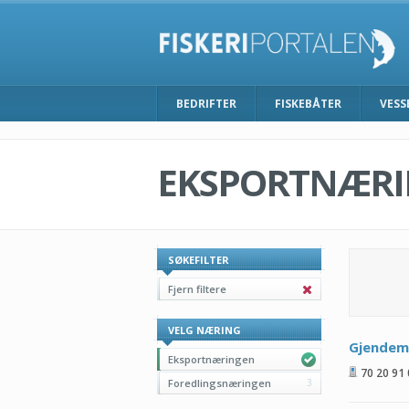
BEDRIFTER
FISKEBÅTER
VESS
EKSPORTNÆR
SØKEFILTER
Fjern filtere
VELG NÆRING
Gjendem
Eksportnæringen
70 20 91
Foredlingsnæringen
3