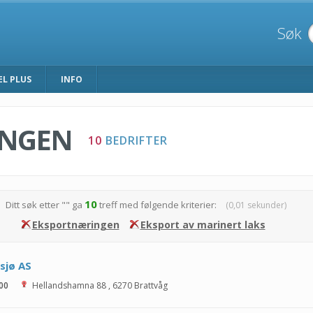
Søk
EL PLUS
INFO
INGEN
10
BEDRIFTER
10
Ditt søk etter "
" ga
treff med følgende kriterier:
(0,01 sekunder)
Eksportnæringen
Eksport av marinert laks
sjø AS
 00
Hellandshamna 88
,
6270
Brattvåg